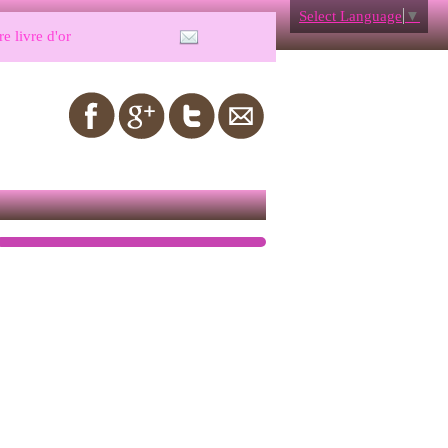
Select Language
▼
e livre d'or