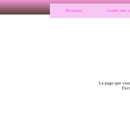
Boutique
Guides des ta
La page que vous 
Excu