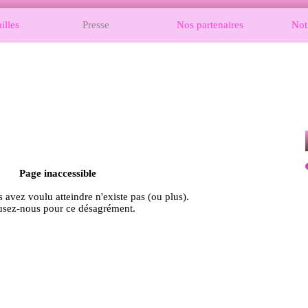
illes
Presse
Nos partenaires
Notr
Page inaccessible
avez voulu atteindre n'existe pas (ou plus).
sez-nous pour ce désagrément.